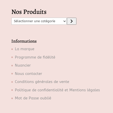
Nos Produits
S
é
l
e
Informations
c
La marque
t
Programme de fidélité
i
o
Nuancier
n
Nous contacter
n
Conditions générales de vente
e
r
Politique de confidentialité et Mentions légales
u
Mot de Passe oublié
n
e