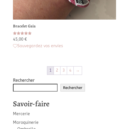
Bracelet Gaïa
Note
45,00
€
5.00
Sauvegardez vos envies
sur 5
1
2
3
4
→
Rechercher
Rechercher
Savoir-faire
Mercerie
Maroquinerie