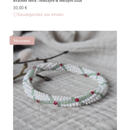
Bracelet Féria : Hestayre & Festayre 2026
30,00
€
Sauvegardez vos envies
Nouveau