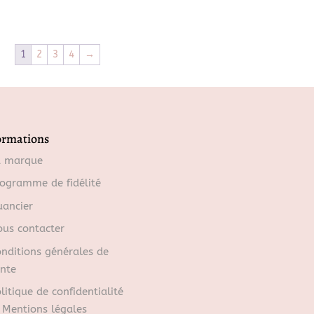
1
2
3
4
→
ormations
a marque
ogramme de fidélité
ancier
us contacter
nditions générales de
nte
litique de confidentialité
 Mentions légales