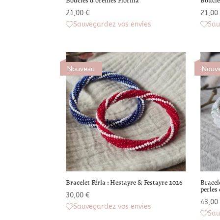
Boucles d’oreilles Florina
Boucle
21,00
€
21,00
Sauvegardez vos envies
Sau
Nouveau
Nouv
Bracelet Féria : Hestayre & Festayre 2026
Bracel
perles 
30,00
€
43,00
Sauvegardez vos envies
Sau