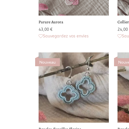
Parure Aurora
Collie
43,00
€
24,00
Sauvegardez vos envies
Sau
Nouveau
Nouv