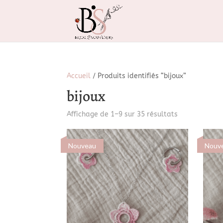
Accueil
/ Produits identifiés “bijoux”
bijoux
Trié
Affichage de 1–9 sur 35 résultats
du
plus
Nouveau
Nouv
récent
au
plus
ancien