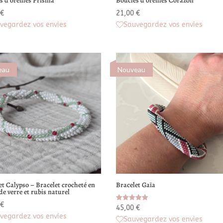
s d’oreilles Prisma
Boucles d’oreilles Corazón
€
21,00
€
vegardez vos envies
Sauvegardez vos envies
eau
Nouveau
et Calypso – Bracelet crocheté en
Bracelet Gaïa
de verre et rubis naturel
€
Note
45,00
€
5.00
vegardez vos envies
Sauvegardez vos envies
sur 5