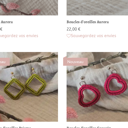
r Aurora
Boucles d’oreilles Aurora
€
22,00
€
vegardez vos envies
Sauvegardez vos envies
eau
Nouveau