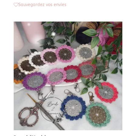
de
Sauvegardez vos envies
prix :
5,50 €
à
49,50 €