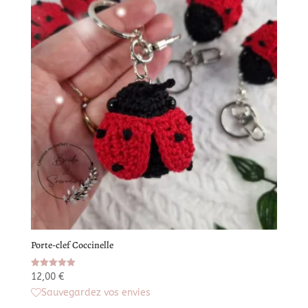
20,00 €
Porte-clef Coccinelle
Note
12,00
€
5.00
Sauvegardez vos envies
sur 5