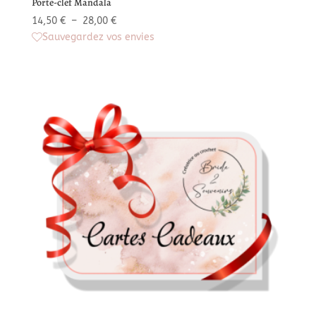
Porte-clef Mandala
Plage
14,50
€
–
28,00
€
de
Sauvegardez vos envies
prix :
14,50 €
à
28,00 €