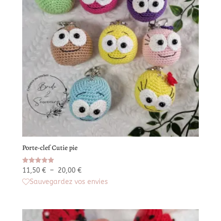
Porte-clef Cutie pie
Plage
Note
11,50
€
–
20,00
€
5.00
de
Sauvegardez vos envies
sur 5
prix :
11,50 €
à