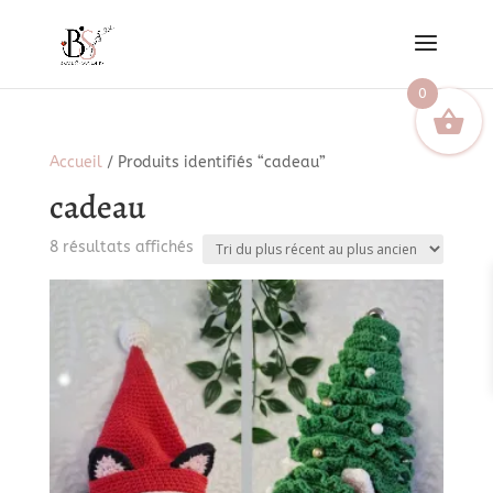
0
Accueil
/ Produits identifiés “cadeau”
cadeau
Trié
8 résultats affichés
du
plus
récent
au
plus
ancien