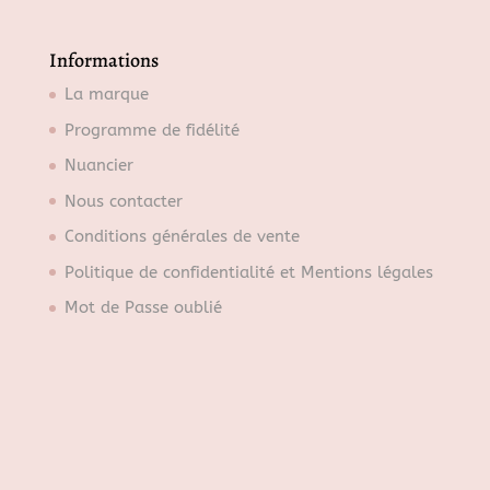
l
e
Informations
c
La marque
t
Programme de fidélité
i
o
Nuancier
n
Nous contacter
n
Conditions générales de vente
e
r
Politique de confidentialité et Mentions légales
u
Mot de Passe oublié
n
e
c
a
t
é
g