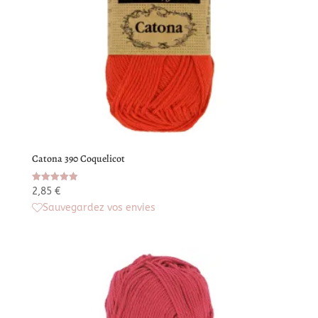
Catona 390 Coquelicot
Note
2,85
€
5.00
Sauvegardez vos envies
sur 5