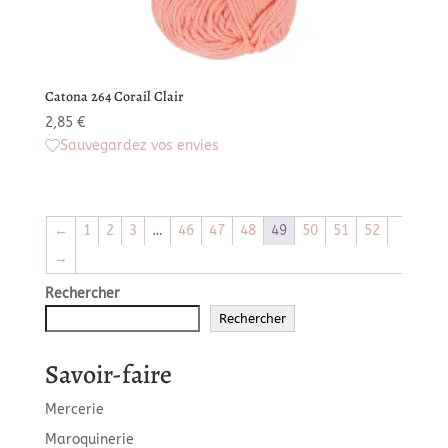
Catona 264 Corail Clair
2,85
€
Sauvegardez vos envies
←
1
2
3
…
46
47
48
49
50
51
52
→
Rechercher
Rechercher
Savoir-faire
Mercerie
Maroquinerie