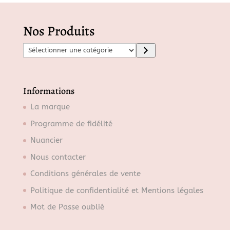
Nos Produits
S
é
l
e
Informations
c
La marque
t
Programme de fidélité
i
o
Nuancier
n
Nous contacter
n
Conditions générales de vente
e
r
Politique de confidentialité et Mentions légales
u
Mot de Passe oublié
n
e