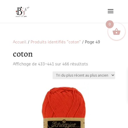
0
Accueil
/
Produits identifiés “coton”
/ Page 49
coton
Trié
Affichage de 433–441 sur 466 résultats
du
plus
récent
au
plus
ancien