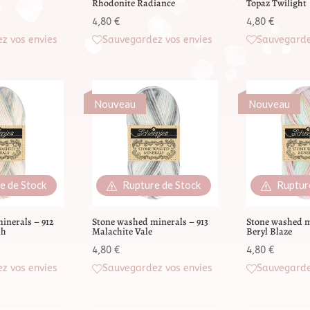
Rhodonite Radiance
Topaz Twilight
4,80
€
4,80
€
z vos envies
Sauvegardez vos envies
Sauvegarde
Nouveau
Nouveau
e de Stock
Rupture de Stock
Ruptur
inerals – 912
Stone washed minerals – 913
Stone washed m
sh
Malachite Vale
Beryl Blaze
4,80
€
4,80
€
z vos envies
Sauvegardez vos envies
Sauvegarde