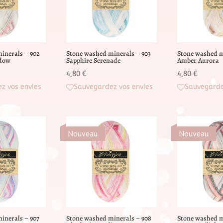
inerals – 902
Stone washed minerals – 903
Stone washed m
adow
Sapphire Serenade
Amber Aurora
4,80
€
4,80
€
z vos envies
Sauvegardez vos envies
Sauvegarde
Nouveau
Nouveau
inerals – 907
Stone washed minerals – 908
Stone washed m