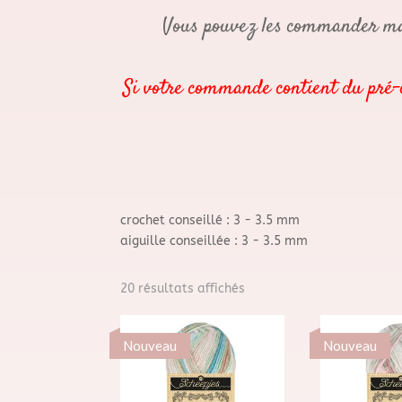
Vous pouvez les commander mais
Si votre commande contient du pré-co
crochet conseillé : 3 - 3.5 mm
aiguille conseillée : 3 - 3.5 mm
Trié
20 résultats affichés
du
plus
Nouveau
Nouveau
récent
au
plus