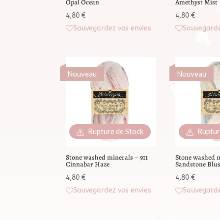
Opal Ocean
Amethyst Mist
4,80
€
4,80
€
Sauvegardez vos envies
Sauvegarde
Nouveau
Nouveau
Rupture de Stock
Ruptur
Stone washed minerals – 911
Stone washed m
Cinnabar Haze
Sandstone Blu
4,80
€
4,80
€
Sauvegardez vos envies
Sauvegarde