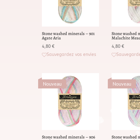
ancien
Stone washed minerals – 901
Stone washed m
Agate Aria
Malachite Me
4,80
€
4,80
€
Sauvegardez vos envies
Sauvegarde
Nouveau
Nouveau
Stone washed minerals – 906
Stone washed m