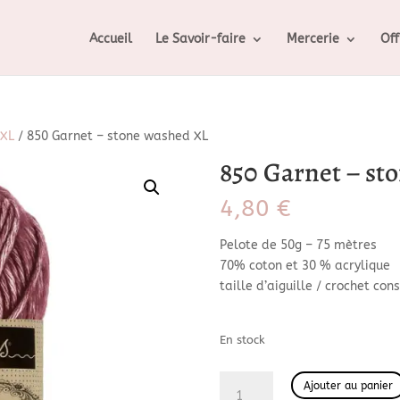
Accueil
Le Savoir-faire
Mercerie
Off
 XL
/ 850 Garnet – stone washed XL
850 Garnet – st
4,80
€
Pelote de 50g – 75 mètres
70% coton et 30 % acrylique
taille d’aiguille / crochet con
En stock
quantité
Ajouter au panier