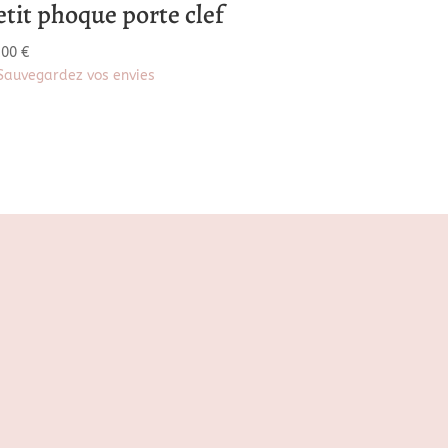
etit phoque porte clef
,00
€
Sauvegardez vos envies