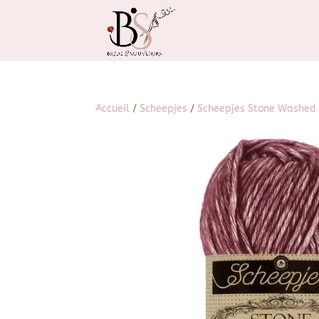
Accueil
/
Scheepjes
/
Scheepjes Stone Washed