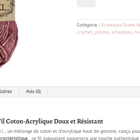
de
850
Garnet
-
Catégorie :
Scheepjes Stone 
stone
crochet
,
pelote
,
scheepjes
,
tr
washed
XL
taires
Avis (0)
il Coton-Acrylique Doux et Résistant
XL
, un mélange de coton et d’acrylique haut de gamme, conçu pour
ractéristique
, ce fil polyvalent apportera une touche authentique 