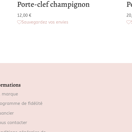
Porte-clef champignon
P
12,00
€
20
Sauvegardez vos envies
ormations
a marque
ogramme de fidélité
ancier
us contacter