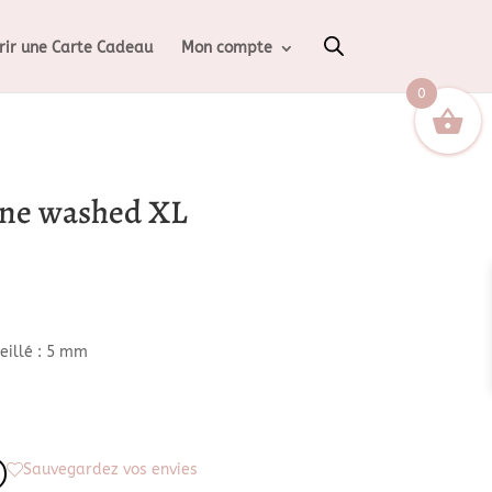
rir une Carte Cadeau
Mon compte
0
one washed XL
seillé : 5 mm
Sauvegardez vos envies