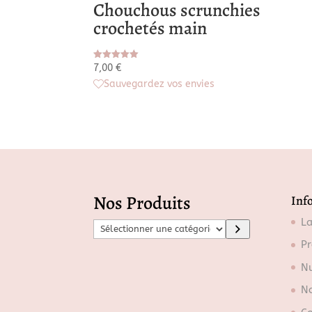
Chouchous scrunchies
crochetés main
Note
7,00
€
5.00
Sauvegardez vos envies
sur 5
Nos Produits
Inf
L
S
é
Pr
l
Nu
e
No
c