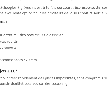
, Scheepjes Big Dreams est à la fois
durable
et
écoresponsable
, ce
Une excellente option pour les amateurs de loisirs créatifs soucieu
ms :
ariantes multicolores
faciles à associer
vail rapide
es experts
s recommandées : 20 mm
jets XXL ?
pour créer rapidement des pièces imposantes, sans compromis sur 
oussin douillet pour vos soirées cocooning.