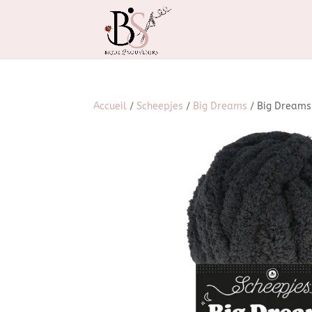
Accueil
/
Scheepjes
/
Big Dreams
/ Big Dreams