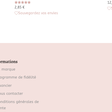
12
Note
2,85
€
5.00
Sauvegardez vos envies
sur 5
ormations
a marque
ogramme de fidélité
ancier
us contacter
nditions générales de
nte