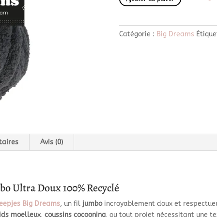
de
Big
Dreams
Catégorie :
Big Dreams
Étique
512
-
Empower
taires
Avis (0)
mbo Ultra Doux 100% Recyclé
eepjes Big Dreams
, un fil
jumbo
incroyablement doux et respectueux
ids moelleux
,
coussins cocooning
, ou tout projet nécessitant une t