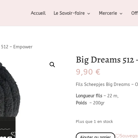
Accueil
Le Savoir-faire
Mercerie
Off
 512 – Empower
Big Dreams 512
9,90
€
Fils Scheepjes Big Dreams – 
Longueur fils
– 22 m,
Poids
– 200gr
Plus que 1 en stock
quantité
Sauvegar
Ajouter au panier