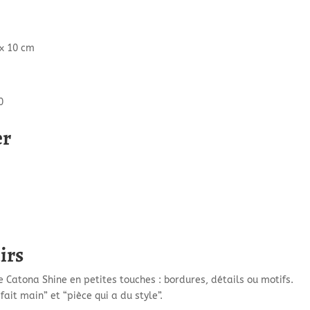
 x 10 cm
0
er
irs
ise Catona Shine en petites touches : bordures, détails ou motifs.
“fait main” et “pièce qui a du style”.