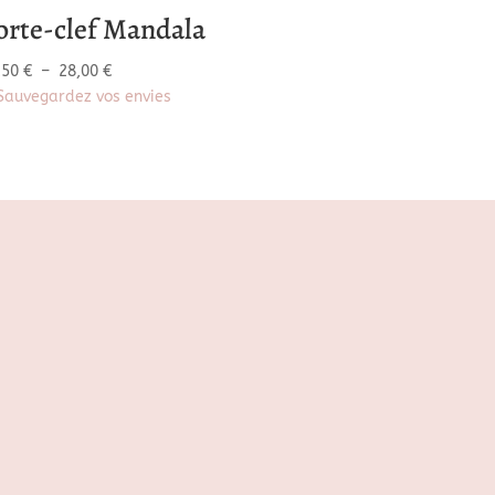
orte-clef Mandala
Plage
,50
€
–
28,00
€
de
Sauvegardez vos envies
prix :
14,50 €
à
28,00 €