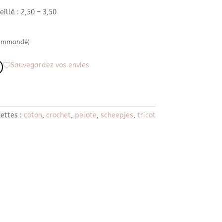
eillé : 2,50 – 3,50
 commandé)
Sauvegardez vos envies
uettes :
coton
,
crochet
,
pelote
,
scheepjes
,
tricot