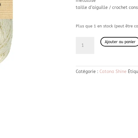
métallisé
taille d’aiguille / crochet cons
Plus que 1 en stock (peut être
quantité
Ajouter au panier
de
Catona
shine
105-
Catégorie :
Catona Shine
Étiq
G
Ivoire
+
Or