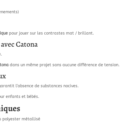
vénements)
s
ique
pour jouer sur les contrastes mat / brillant.
e avec Catona
.
atona
dans un même projet sans aucune différence de tension.
eux
l garantit l’absence de substances nocives.
ur enfants et bébés.
niques
 polyester métallisé