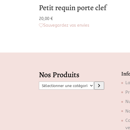
Petit requin porte clef
20,00
€
Sauvegardez vos envies
Nos Produits
Inf
L
S
é
Pr
l
Nu
e
No
c
Co
t
ve
i