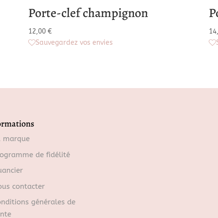
Porte-clef champignon
P
12,00
€
14
Sauvegardez vos envies
ormations
a marque
ogramme de fidélité
ancier
us contacter
nditions générales de
nte