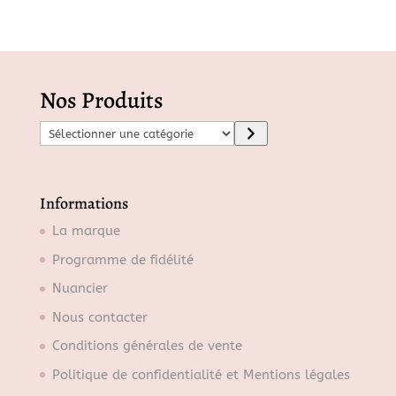
Nos Produits
S
é
l
e
Informations
c
La marque
t
Programme de fidélité
i
o
Nuancier
n
Nous contacter
n
Conditions générales de vente
e
r
Politique de confidentialité et Mentions légales