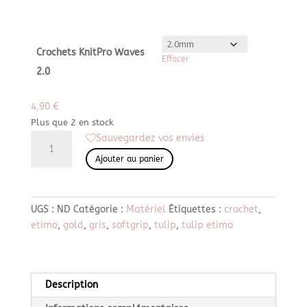
Crochets KnitPro Waves
Effacer
2.0
4,90
€
Plus que 2 en stock
quantité
Sauvegardez vos envies
de
Ajouter au panier
Crochets
KnitPro
Waves
UGS :
ND
Catégorie :
Matériel
Étiquettes :
crochet
,
2.0
etimo
,
gold
,
gris
,
softgrip
,
tulip
,
tulip etimo
Description