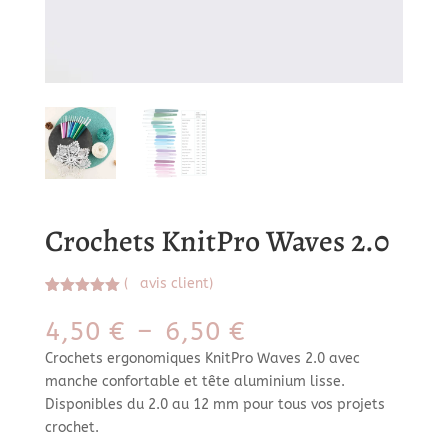
Crochets KnitPro Waves 2.0
(
avis client)
Noté
1
5.00
sur 5
Plage
4,50
€
–
6,50
€
basé sur
de
notation
Crochets ergonomiques KnitPro Waves 2.0 avec
client
prix :
manche confortable et tête aluminium lisse.
4,50 €
Disponibles du 2.0 au 12 mm pour tous vos projets
à
crochet.
6,50 €