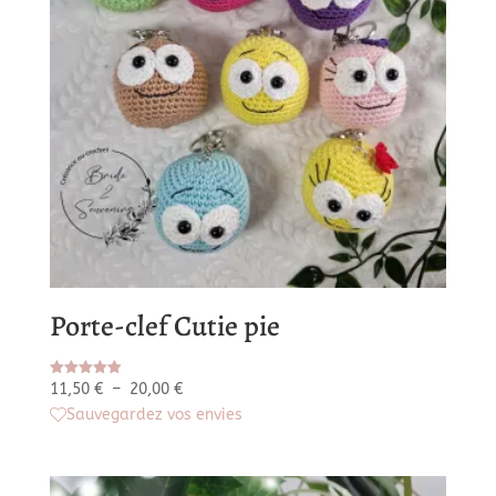
Porte-clef Cutie pie
Plage
Note
11,50
€
–
20,00
€
5.00
de
Sauvegardez vos envies
sur 5
prix :
11,50 €
à